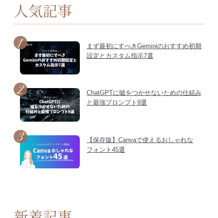
人気記事
まず最初にすべきGeminiのおすすめ初期
設定とカスタム指示7選
ChatGPTに嘘をつかせないための仕組み
と最強プロンプト9選
【保存版】Canvaで使えるおしゃれな
フォント45選
新着記事