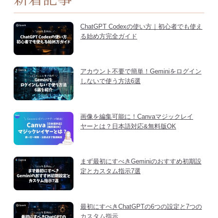
ChatGPT Codexの使い方｜初心者でも使え
る始め方完全ガイド
アカウント不要で簡単！Geminiをログイン
しないで使う方法6選
画像を編集可能に！Canvaマジックレイ
ヤーとは？日本語対応&無料版OK
まず最初にすべきGeminiのおすすめ初期設
定とカスタム指示7選
最初にすべきChatGPTの6つの設定と7つの
カスタム指示