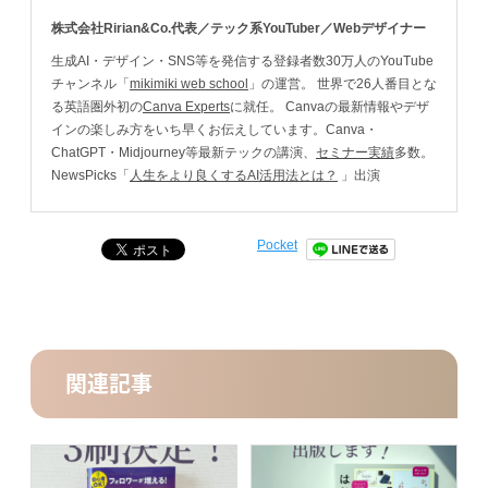
株式会社Ririan&Co.代表／テック系YouTuber／Webデザイナー
生成AI・デザイン・SNS等を発信する登録者数30万人のYouTube
チャンネル「
mikimiki web school
」の運営。 世界で26人番目とな
る英語圏外初の
Canva Experts
に就任。 Canvaの最新情報やデザ
インの楽しみ方をいち早くお伝えしています。Canva・
ChatGPT・Midjourney等最新テックの講演、
セミナー実績
多数。
NewsPicks「
人生をより良くするAI活用法とは？
」出演
Pocket
関連記事