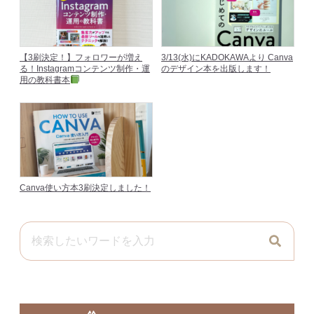
【3刷決定！】フォロワーが増え
3/13(水)にKADOKAWAより Canva
る！Instagramコンテンツ制作・運
のデザイン本を出版します！
用の教科書本
Canva使い方本3刷決定しました！