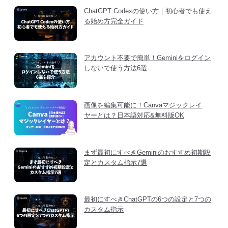
ChatGPT Codexの使い方｜初心者でも使え
る始め方完全ガイド
アカウント不要で簡単！Geminiをログイン
しないで使う方法6選
画像を編集可能に！Canvaマジックレイ
ヤーとは？日本語対応&無料版OK
まず最初にすべきGeminiのおすすめ初期設
定とカスタム指示7選
最初にすべきChatGPTの6つの設定と7つの
カスタム指示