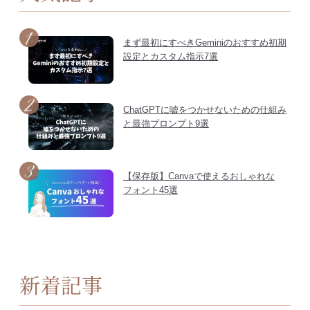
まず最初にすべきGeminiのおすすめ初期
設定とカスタム指示7選
ChatGPTに嘘をつかせないための仕組み
と最強プロンプト9選
【保存版】Canvaで使えるおしゃれな
フォント45選
新着記事