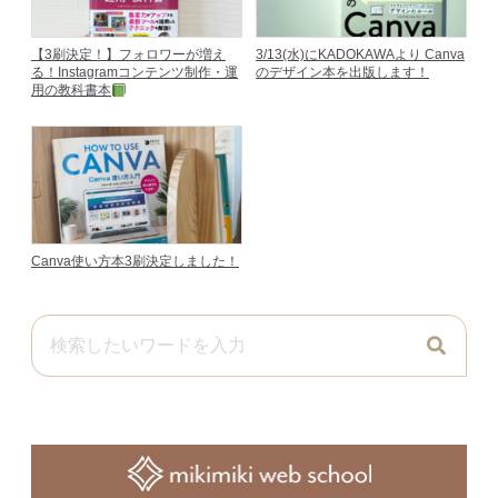
【3刷決定！】フォロワーが増え
3/13(水)にKADOKAWAより Canva
る！Instagramコンテンツ制作・運
のデザイン本を出版します！
用の教科書本
Canva使い方本3刷決定しました！