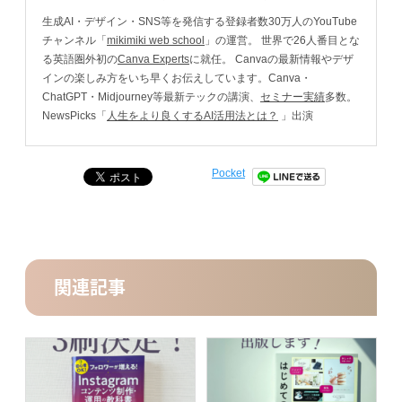
生成AI・デザイン・SNS等を発信する登録者数30万人のYouTube
チャンネル「
mikimiki web school
」の運営。 世界で26人番目とな
る英語圏外初の
Canva Experts
に就任。 Canvaの最新情報やデザ
インの楽しみ方をいち早くお伝えしています。Canva・
ChatGPT・Midjourney等最新テックの講演、
セミナー実績
多数。
NewsPicks「
人生をより良くするAI活用法とは？
」出演
Pocket
関連記事