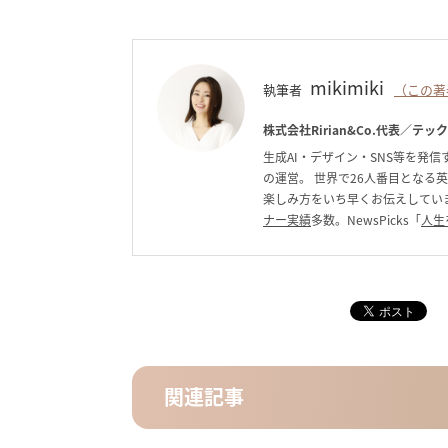
mikimiki
執筆者
（この著
株式会社Ririan&Co.代表／テッ
生成AI・デザイン・SNS等を発信す
の運営。 世界で26人番目となる
楽しみ方をいち早くお伝えしています。C
ナー実績
多数。NewsPicks「
人生
関連記事