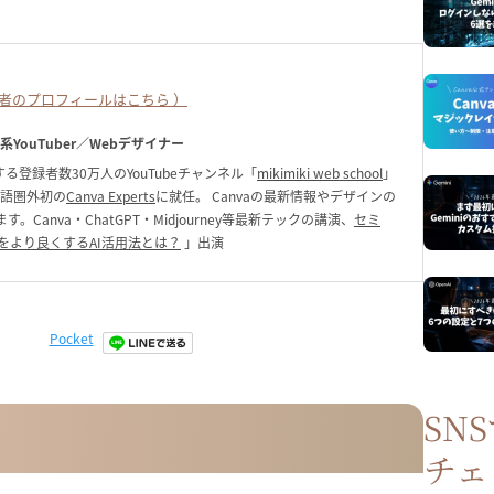
者のプロフィールはこちら ）
ク系YouTuber／Webデザイナー
る登録者数30万人のYouTubeチャンネル「
mikimiki web school
」
英語圏外初の
Canva Experts
に就任。 Canvaの最新情報やデザインの
anva・ChatGPT・Midjourney等最新テックの講演、
セミ
をより良くするAI活用法とは？
」出演
Pocket
SN
チェ