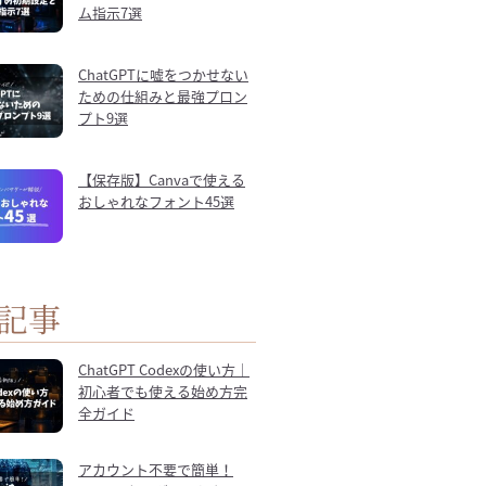
ム指示7選
ChatGPTに嘘をつかせない
ための仕組みと最強プロン
プト9選
【保存版】Canvaで使える
おしゃれなフォント45選
記事
ChatGPT Codexの使い方｜
初心者でも使える始め方完
全ガイド
アカウント不要で簡単！