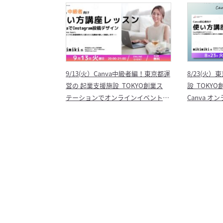
9/13(火）Canva中級者編！東京都運
8/23(火
営の 起業支援施設 TOKYO創業ス
設 TOKY
テーションでオンラインイベント開
Canva 
催！