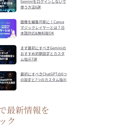
Geminiをログインしないで
使う方法6選
画像を編集可能に！Canva
マジックレイヤーとは？日
本語対応&無料版OK
まず最初にすべきGeminiの
おすすめ初期設定とカスタ
ム指示7選
最初にすべきChatGPTの6つ
の設定と7つのカスタム指示
Sで最新情報を
ック