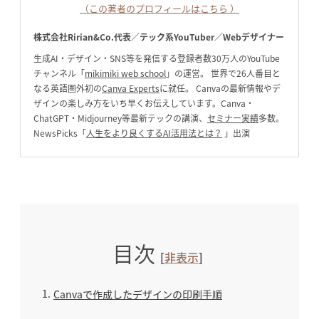
（この著者のプロフィールはこちら ）
株式会社Ririan&Co.代表／テック系YouTuber／Webデザイナー
生成AI・デザイン・SNS等を発信する登録者数30万人のYouTube
チャンネル「
mikimiki web school
」の運営。 世界で26人番目と
なる英語圏外初の
Canva Experts
に就任。 Canvaの最新情報やデ
ザインの楽しみ方をいち早くお伝えしています。Canva・
ChatGPT・Midjourney等最新テックの講演、
セミナー実績
多数。
NewsPicks「
人生をより良くするAI活用法とは？
」出演
目次
[
非表示
]
1
Canvaで作成したデザインの印刷手順