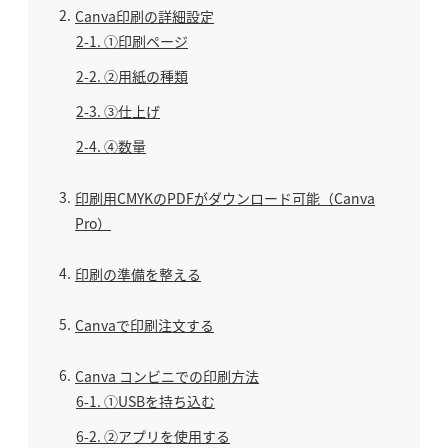
2
Canva印刷の詳細設定
2-1
①印刷ページ
2-2
②用紙の種類
2-3
③仕上げ
2-4
④数量
3
印刷用CMYKのPDFがダウンロード可能（Canva
Pro）
4
印刷の準備を整える
5
Canvaで印刷注文する
6
Canva コンビニでの印刷方法
6-1
①USBを持ち込む
6-2
②アプリを使用する