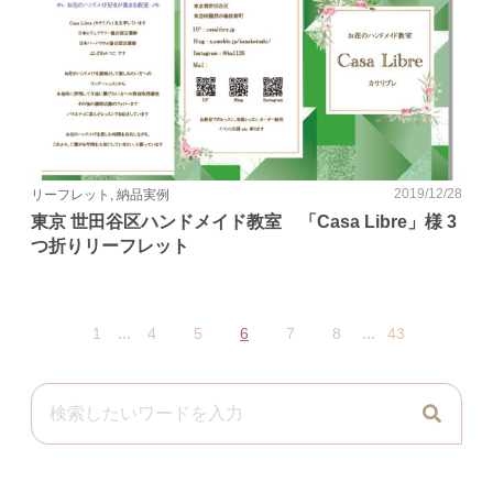
2019/12/28
リーフレット, 納品実例
東京 世田谷区ハンドメイド教室 「Casa Libre」様 3
つ折りリーフレット
...
...
1
4
5
6
7
8
43