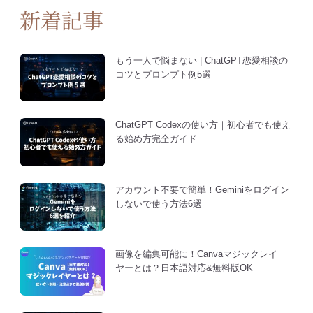
新着記事
もう一人で悩まない | ChatGPT恋愛相談の
コツとプロンプト例5選
ChatGPT Codexの使い方｜初心者でも使え
る始め方完全ガイド
アカウント不要で簡単！Geminiをログイン
しないで使う方法6選
画像を編集可能に！Canvaマジックレイ
ヤーとは？日本語対応&無料版OK