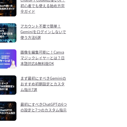
初心者でも使える始め方完
全ガイド
アカウント不要で簡単！
Geminiをログインしないで
使う方法6選
画像を編集可能に！Canva
マジックレイヤーとは？日
本語対応&無料版OK
まず最初にすべきGeminiの
おすすめ初期設定とカスタ
ム指示7選
最初にすべきChatGPTの6つ
の設定と7つのカスタム指示