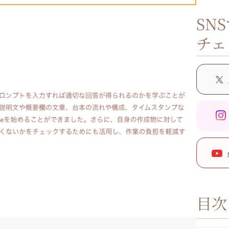
SN
チェ
目次