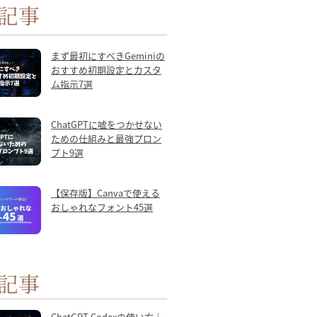
記事
まず最初にすべきGeminiの
おすすめ初期設定とカスタ
ム指示7選
ChatGPTに嘘をつかせない
ための仕組みと最強プロン
プト9選
【保存版】Canvaで使える
おしゃれなフォント45選
記事
ChatGPT Codexの使い方｜