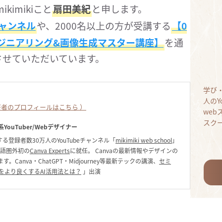
kimikiこと
扇田美紀
と申します。
チャンネル
や、2000名以上の方が受講する
【0
ンジニアリング&画像生成マスター講座】
を通
させていただいています。
学び
人のY
者のプロフィールはこちら ）
we
スク
YouTuber/Webデザイナー
る登録者数30万人のYouTubeチャンネル「
mikimiki web school
」
英語圏外初の
Canva Experts
に就任。 Canvaの最新情報やデザインの
anva・ChatGPT・Midjourney等最新テックの講演、
セミ
をより良くするAI活用法とは？
」出演