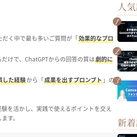
人気
いただく中で最も多いご質問が「
効果的なプロ
けで、ChatGPTからの回答の質は
劇的に
誤した経験
から「
成果を出すプロンプト
」の
経験を活かし、実践で使えるポイントを交え
します。
新着