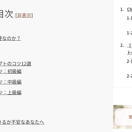
1
C
目次
[
非表示
]
1-
1-
要なのか？
2
【
ト
2-
プトのコツ12選
コツ：初級編
2-
コツ：中級編
2-
コツ：上級編
3
よ
きるか不安なあなたへ
4
自
か