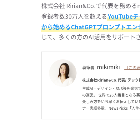
株式会社 Ririan&Co.で代表を務めるmi
登録者数30万人を超える
YouTube
から始めるChatGPTプロンプトエ
じて、多くの方のAI活用をサポート
mikimiki
執筆者
（この著
株式会社Ririan&Co.代表/
テック系
生成AI・デザイン・SNS等を発信す
の運営。 世界で26人番目となる
楽しみ方をいち早くお伝えしています。C
ナー実績
多数。NewsPicks「
人生