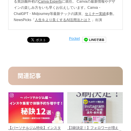
る英語圏外初の
Canva Experts
に就任。 Canvaの最新情報やデザ
インの楽しみ方をいち早くお伝えしています。Canva・
ChatGPT・Midjourney等最新テックの講演、
セミナー実績
多数。
NewsPicks「
人生をより良くするAI活用法とは？
」出演
Pocket
関連記事
【パーソナルジム特化】インスタ
【3刷決定！】フォロワーが増え