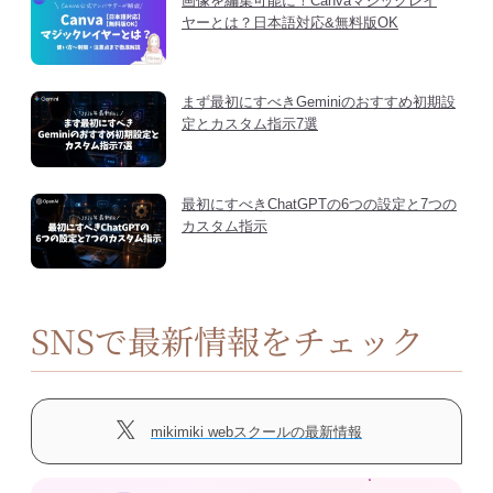
画像を編集可能に！Canvaマジックレイ
ヤーとは？日本語対応&無料版OK
まず最初にすべきGeminiのおすすめ初期設
定とカスタム指示7選
最初にすべきChatGPTの6つの設定と7つの
カスタム指示
SNSで最新情報をチェック
mikimiki webスクールの最新情報