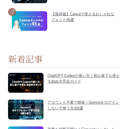
【保存版】Canvaで使えるおしゃれな
フォント45選
新着記事
ChatGPT Codexの使い方｜初心者でも使え
る始め方完全ガイド
アカウント不要で簡単！Geminiをログイン
しないで使う方法6選