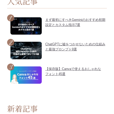
人気記事
まず最初にすべきGeminiのおすすめ初期
設定とカスタム指示7選
ChatGPTに嘘をつかせないための仕組み
と最強プロンプト9選
【保存版】Canvaで使えるおしゃれな
フォント45選
新着記事