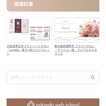
関連記事
北海道帯広市プライベートサロン
東京都武蔵野市 フラワーサロン
「Lα soie」様 3つ折りリーフレッ
「アベイユ」様 アメブロカスタ
ト
マイズ