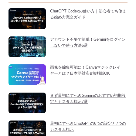
ChatGPT Codexの使い方｜初心者でも使え
る始め方完全ガイド
アカウント不要で簡単！Geminiをログイン
しないで使う方法6選
画像を編集可能に！Canvaマジックレイ
ヤーとは？日本語対応&無料版OK
まず最初にすべきGeminiのおすすめ初期設
定とカスタム指示7選
最初にすべきChatGPTの6つの設定と7つの
カスタム指示