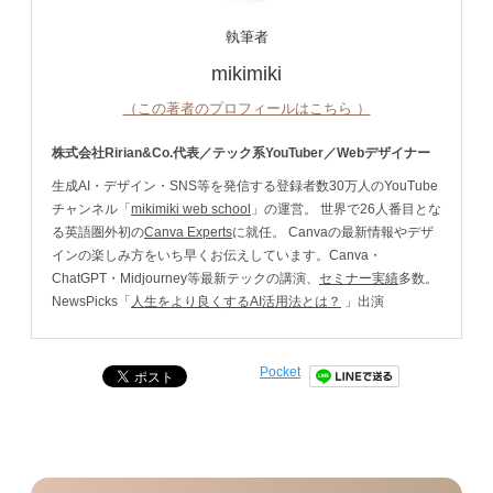
執筆者
mikimiki
（この著者のプロフィールはこちら ）
株式会社Ririan&Co.代表／テック系YouTuber／Webデザイナー
生成AI・デザイン・SNS等を発信する登録者数30万人のYouTube
チャンネル「
mikimiki web school
」の運営。 世界で26人番目とな
る英語圏外初の
Canva Experts
に就任。 Canvaの最新情報やデザ
インの楽しみ方をいち早くお伝えしています。Canva・
ChatGPT・Midjourney等最新テックの講演、
セミナー実績
多数。
NewsPicks「
人生をより良くするAI活用法とは？
」出演
Pocket