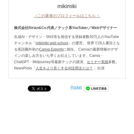
mikimiki
（この著者のプロフィールはこちら ）
株式会社Ririan&Co.代表／テック系YouTuber／Webデザイナー
生成AI・デザイン・SNS等を発信する登録者数30万人のYouTube
チャンネル「
mikimiki web school
」の運営。 世界で26人番目とな
る英語圏外初の
Canva Experts
に就任。 Canvaの最新情報やデザ
インの楽しみ方をいち早くお伝えしています。Canva・
ChatGPT・Midjourney等最新テックの講演、
セミナー実績
多数。
NewsPicks「
人生をより良くするAI活用法とは？
」出演
Pocket