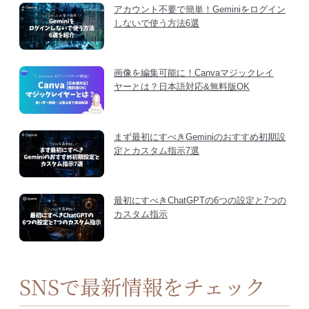
アカウント不要で簡単！Geminiをログイン
しないで使う方法6選
画像を編集可能に！Canvaマジックレイ
ヤーとは？日本語対応&無料版OK
まず最初にすべきGeminiのおすすめ初期設
定とカスタム指示7選
最初にすべきChatGPTの6つの設定と7つの
カスタム指示
SNSで最新情報をチェック