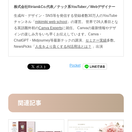
株式会社Ririan&Co.代表／テック系YouTuber／Webデザイナー
生成AI・デザイン・SNS等を発信する登録者数30万人のYouTube
チャンネル「
mikimiki web school
」の運営。 世界で26人番目とな
る英語圏外初の
Canva Experts
に就任。 Canvaの最新情報やデザ
インの楽しみ方をいち早くお伝えしています。Canva・
ChatGPT・Midjourney等最新テックの講演、
セミナー実績
多数。
NewsPicks「
人生をより良くするAI活用法とは？
」出演
Pocket
関連記事