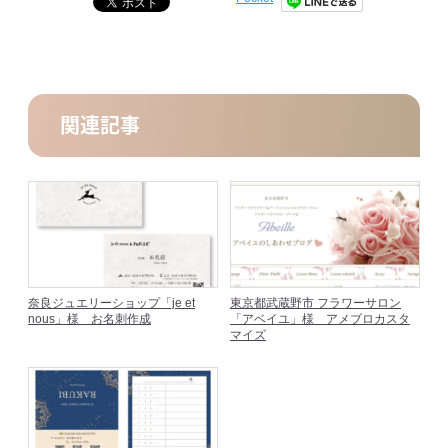
関連記事
奈良ジュエリーショップ「je et
東京都武蔵野市 フラワーサロン
nous」様 お名刺作成
「アベイユ」様 アメブロカスタ
マイズ