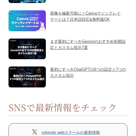
画像を編集可能に！Canvaマジックレイ
ヤーとは？日本語対応&無料版OK
まず最初にすべきGeminiのおすすめ初期設
定とカスタム指示7選
最初にすべきChatGPTの6つの設定と7つの
カスタム指示
SNSで最新情報をチェック
mikimiki webスクールの最新情報