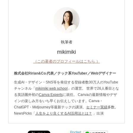
執筆者
mikimiki
（この著者のプロフィールはこちら ）
株式会社Ririan&Co.代表／テック系YouTuber／Webデザイナー
生成AI・デザイン・SNS等を発信する登録者数30万人のYouTube
チャンネル「
mikimiki web school
」の運営。 世界で26人番目とな
る英語圏外初の
Canva Experts
に就任。 Canvaの最新情報やデザ
インの楽しみ方をいち早くお伝えしています。Canva・
ChatGPT・Midjourney等最新テックの講演、
セミナー実績
多数。
NewsPicks「
人生をより良くするAI活用法とは？
」出演
Pocket