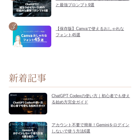
と最強プロンプト9選
【保存版】Canvaで使えるおしゃれな
フォント45選
新着記事
ChatGPT Codexの使い方｜初心者でも使え
る始め方完全ガイド
アカウント不要で簡単！Geminiをログイン
しないで使う方法6選