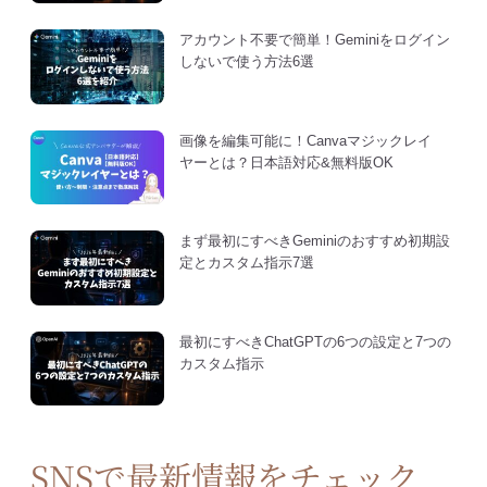
アカウント不要で簡単！Geminiをログイン
しないで使う方法6選
画像を編集可能に！Canvaマジックレイ
ヤーとは？日本語対応&無料版OK
まず最初にすべきGeminiのおすすめ初期設
定とカスタム指示7選
最初にすべきChatGPTの6つの設定と7つの
カスタム指示
SNSで最新情報をチェック