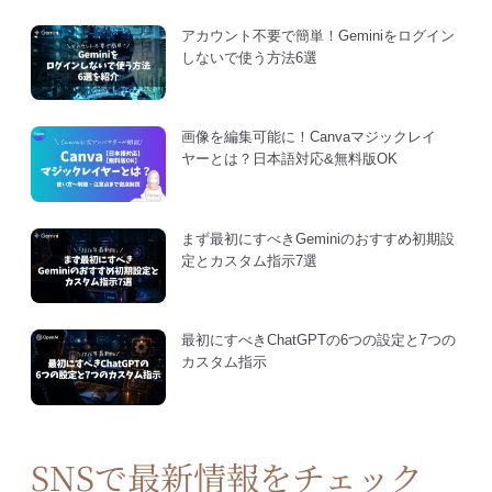
アカウント不要で簡単！Geminiをログイン
しないで使う方法6選
画像を編集可能に！Canvaマジックレイ
ヤーとは？日本語対応&無料版OK
まず最初にすべきGeminiのおすすめ初期設
定とカスタム指示7選
最初にすべきChatGPTの6つの設定と7つの
カスタム指示
SNSで最新情報をチェック