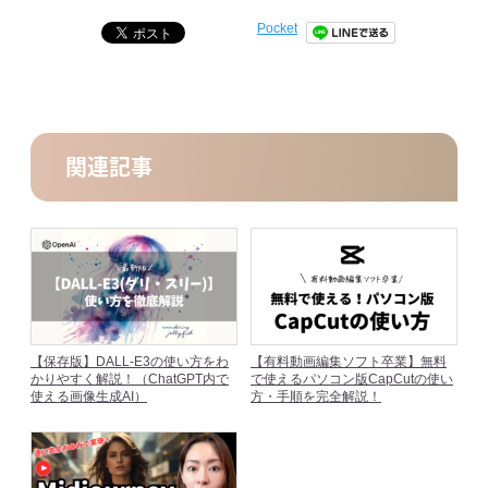
Pocket
関連記事
【保存版】DALL-E3の使い方をわ
【有料動画編集ソフト卒業】無料
かりやすく解説！（ChatGPT内で
で使えるパソコン版CapCutの使い
使える画像生成AI）
方・手順を完全解説！