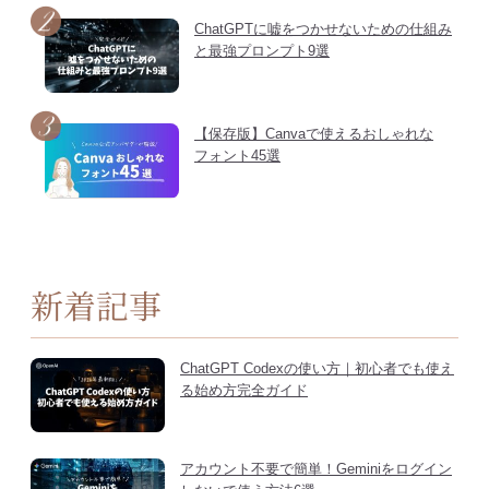
ChatGPTに嘘をつかせないための仕組み
と最強プロンプト9選
【保存版】Canvaで使えるおしゃれな
フォント45選
新着記事
ChatGPT Codexの使い方｜初心者でも使え
る始め方完全ガイド
アカウント不要で簡単！Geminiをログイン