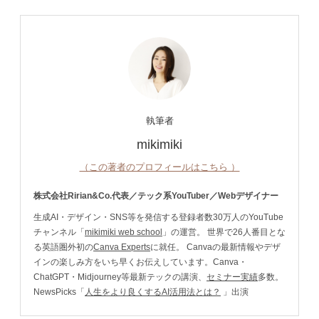
執筆者
mikimiki
（この著者のプロフィールはこちら ）
株式会社Ririan&Co.代表／テック系YouTuber／Webデザイナー
生成AI・デザイン・SNS等を発信する登録者数30万人のYouTube
チャンネル「
mikimiki web school
」の運営。 世界で26人番目とな
る英語圏外初の
Canva Experts
に就任。 Canvaの最新情報やデザ
インの楽しみ方をいち早くお伝えしています。Canva・
ChatGPT・Midjourney等最新テックの講演、
セミナー実績
多数。
NewsPicks「
人生をより良くするAI活用法とは？
」出演