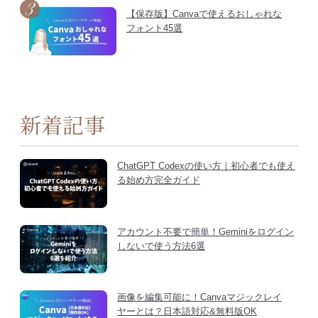
【保存版】Canvaで使えるおしゃれな
フォント45選
新着記事
ChatGPT Codexの使い方｜初心者でも使え
る始め方完全ガイド
アカウント不要で簡単！Geminiをログイン
しないで使う方法6選
画像を編集可能に！Canvaマジックレイ
ヤーとは？日本語対応&無料版OK