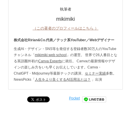
執筆者
mikimiki
（この著者のプロフィールはこちら ）
株式会社Ririan&Co.代表／テック系YouTuber／Webデザイナー
生成AI・デザイン・SNS等を発信する登録者数30万人のYouTube
チャンネル「
mikimiki web school
」の運営。 世界で26人番目とな
る英語圏外初の
Canva Experts
に就任。 Canvaの最新情報やデザ
インの楽しみ方をいち早くお伝えしています。Canva・
ChatGPT・Midjourney等最新テックの講演、
セミナー実績
多数。
NewsPicks「
人生をより良くするAI活用法とは？
」出演
Pocket