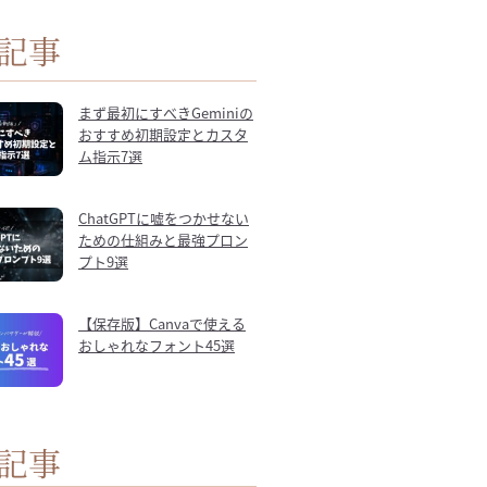
記事
まず最初にすべきGeminiの
おすすめ初期設定とカスタ
ム指示7選
ChatGPTに嘘をつかせない
ための仕組みと最強プロン
プト9選
【保存版】Canvaで使える
おしゃれなフォント45選
記事