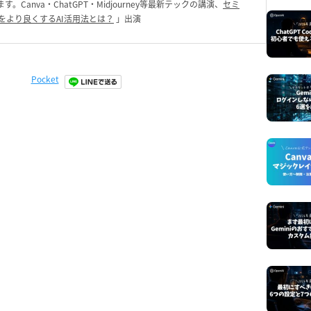
anva・ChatGPT・Midjourney等最新テックの講演、
セミ
をより良くするAI活用法とは？
」出演
Pocket