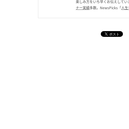
楽しみ方をいち早くお伝えしています。C
ナー実績
多数。NewsPicks「
人生