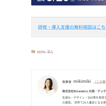
研修・導入支援の無料相談はこち
,
works
法人
mikimiki
執筆者
（この著
株式会社Ririan&Co.代表／テッ
生成AI・デザイン・SNS等を発信す
の運営。 世界で26人番目となる