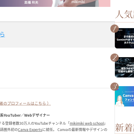
人気
ら
者のプロフィールはこちら ）
ク系YouTuber／Webデザイナー
る登録者数30万人のYouTubeチャンネル「
mikimiki web school
」
新着
英語圏外初の
Canva Experts
に就任。 Canvaの最新情報やデザインの