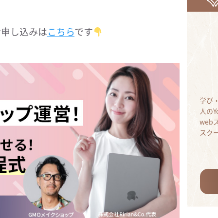
お申し込みは
こちら
です
学び
人のY
we
スク