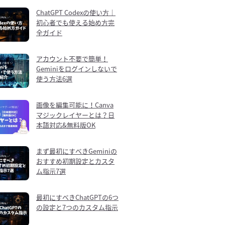
ChatGPT Codexの使い方｜
初心者でも使える始め方完
全ガイド
アカウント不要で簡単！
Geminiをログインしないで
使う方法6選
画像を編集可能に！Canva
マジックレイヤーとは？日
本語対応&無料版OK
まず最初にすべきGeminiの
おすすめ初期設定とカスタ
ム指示7選
最初にすべきChatGPTの6つ
の設定と7つのカスタム指示