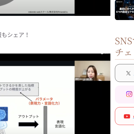
報もシェア！
SN
チェ