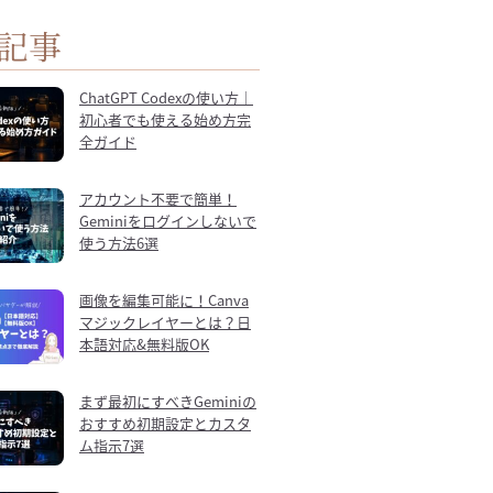
記事
ChatGPT Codexの使い方｜
初心者でも使える始め方完
全ガイド
アカウント不要で簡単！
Geminiをログインしないで
使う方法6選
画像を編集可能に！Canva
マジックレイヤーとは？日
本語対応&無料版OK
まず最初にすべきGeminiの
おすすめ初期設定とカスタ
ム指示7選