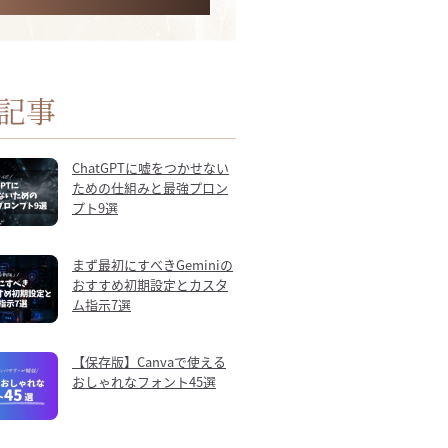
記事
ChatGPTに嘘をつかせない
ための仕組みと最強プロン
プト9選
まず最初にすべきGeminiの
おすすめ初期設定とカスタ
ム指示7選
【保存版】Canvaで使える
おしゃれなフォント45選