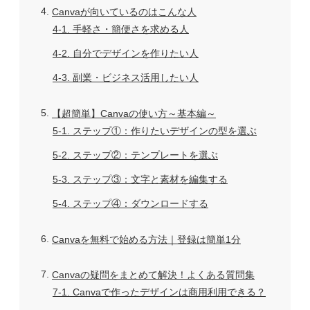
4
Canvaが向いているのはこんな人
4-1
手軽さ・簡便さを求める人
4-2
自分でデザインを作りたい人
4-3
副業・ビジネス活用したい人
5
【超簡単】Canvaの使い方～基本編～
5-1
ステップ①：作りたいデザインの型を選ぶ
5-2
ステップ②：テンプレートを選ぶ
5-3
ステップ③：文字と素材を編集する
5-4
ステップ④：ダウンロードする
6
Canvaを無料で始める方法｜登録は簡単1分
7
Canvaの疑問をまとめて解決！よくある質問集
7-1
Canvaで作ったデザインは商用利用できる？