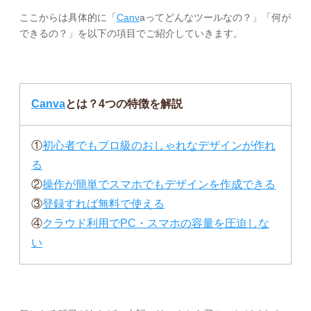
ここからは具体的に「
Canv
aってどんなツールなの？」「何が
できるの？」を以下の項目でご紹介していきます。
Canva
とは？4つの特徴を解説
①
初心者でもプロ級のおしゃれなデザインが作れ
る
②
操作が簡単でスマホでもデザインを作成できる
③
登録すれば無料で使える
④
クラウド利用でPC・スマホの容量を圧迫しな
い