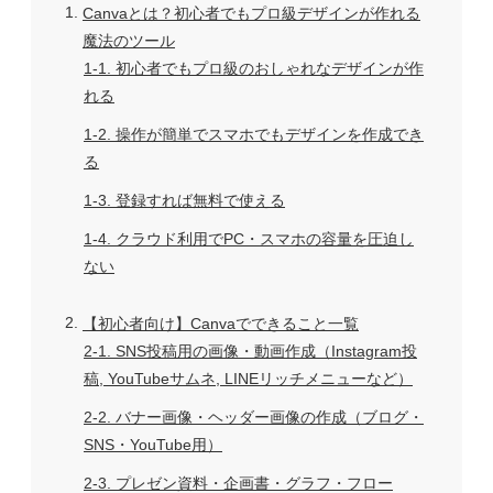
1
Canvaとは？初心者でもプロ級デザインが作れる
魔法のツール
1-1
初心者でもプロ級のおしゃれなデザインが作
れる
1-2
操作が簡単でスマホでもデザインを作成でき
る
1-3
登録すれば無料で使える
1-4
クラウド利用でPC・スマホの容量を圧迫し
ない
2
【初心者向け】Canvaでできること一覧
2-1
SNS投稿用の画像・動画作成（Instagram投
稿, YouTubeサムネ, LINEリッチメニューなど）
2-2
バナー画像・ヘッダー画像の作成（ブログ・
SNS・YouTube用）
2-3
プレゼン資料・企画書・グラフ・フロー