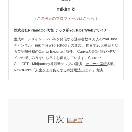
mikimiki
（この著者のプロフィールはこちら ）
株式会社Ririan&Co.代表/ テック系YouTuber/Webデザイナー
生成AI・デザイン・SNS等を発信する登録者数30万人のYouTube
チャンネル「
mikimiki web school
」の運営。 世界で26人番目とな
る英語圏外初の
Canva Experts
に就任。 Canvaの最新情報やデザ
インの楽しみ方をいち早くお伝えしています。Canva・
ChatGPT・Midjourney等最新テックの講演、
セミナー実績
多数。
NewsPicks「
人生をより良くするAI活用法とは？
」出演
目次
[
非表示
]