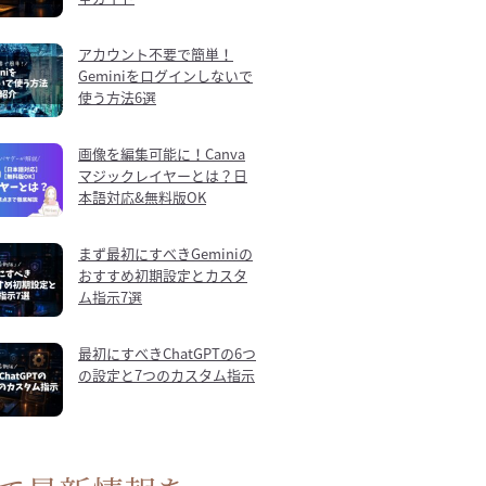
アカウント不要で簡単！
Geminiをログインしないで
使う方法6選
画像を編集可能に！Canva
マジックレイヤーとは？日
本語対応&無料版OK
まず最初にすべきGeminiの
おすすめ初期設定とカスタ
ム指示7選
最初にすべきChatGPTの6つ
の設定と7つのカスタム指示