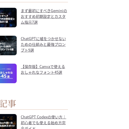
まず最初にすべきGeminiの
おすすめ初期設定とカスタ
ム指示7選
ChatGPTに嘘をつかせない
ための仕組みと最強プロン
プト9選
【保存版】Canvaで使える
おしゃれなフォント45選
記事
ChatGPT Codexの使い方｜
初心者でも使える始め方完
全ガイド