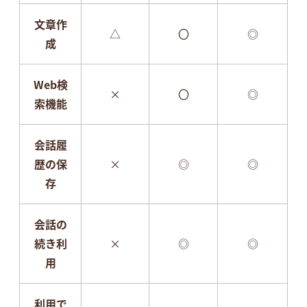
文章作
△
〇
◎
成
Web検
×
〇
◎
索機能
会話履
歴の保
×
◎
◎
存
会話の
続き利
×
◎
◎
用
利用で