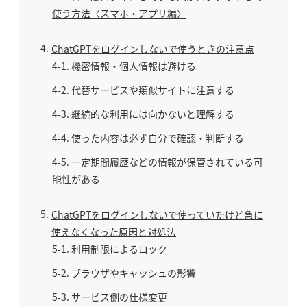
使う方法〈スマホ・アプリ編〉
4
ChatGPTをログインしないで使うときの注意点
4-1
機密情報・個人情報は避ける
4-2
代替サービスや類似サイトに注意する
4-3
継続的な利用には向かないと理解する
4-4
使った内容は必ず自分で確認・判断する
4-5
一定期間履歴などの情報が保管されている可
能性がある
5
ChatGPTをログインしないで使っていたけど急に
使えなくなった原因と対処法
5-1
利用制限によるロック
5-2
ブラウザやキャッシュの影響
5-3
サービス側の仕様変更