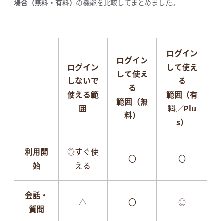
場合（無料・有料）
の機能を比較してまとめました。
ログイン
ログイン
ログイン
して使え
して使え
しないで
る
る
使える範
範囲
（有
範囲
（無
囲
料／Plu
料）
s）
利用開
◎すぐ使
〇
〇
始
える
会話・
△
〇
◎
質問