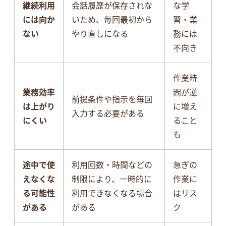
継続利用
会話履歴が保存されな
な学
には向か
いため、毎回最初から
習・業
ない
やり直しになる
務には
不向き
作業時
業務効率
間が逆
前提条件や指示を毎回
は上がり
に増え
入力する必要がある
にくい
ること
も
途中で使
利用回数・時間などの
急ぎの
えなくな
制限により、一時的に
作業に
る
可能性
利用できなくなる場合
はリス
がある
がある
ク