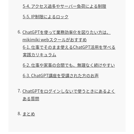
5-4
アクセス過多やサーバー負荷による制限
5-5
IP制限によるロック
6
ChatGPTを使って業務効率化を図りたい方は、
mikimiki webスクールがおすすめ
6-1
仕事でそのまま使えるChatGPT活用を学べる
実践カリキュラム
6-2
仕事や家事の合間でも、無理なく続けやすい
6-3
ChatGPT講座を受講された方のお声
7
ChatGPTをログインしないで使うときにあるよく
ある質問
8
まとめ