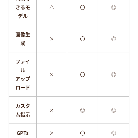
きるモ
△
〇
◎
デル
画像生
×
〇
◎
成
ファイ
ル
×
〇
◎
アップ
ロード
カスタ
×
◎
◎
ム指示
GPTs
×
〇
◎