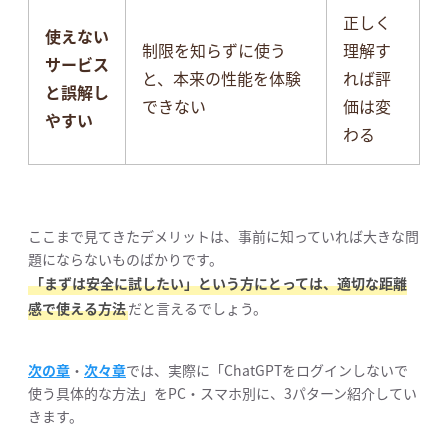
正しく
使えない
制限を知らずに使う
理解す
サービス
と、本来の性能を体験
れば評
と
誤解し
できない
価は変
やすい
わる
ここまで見てきたデメリットは、事前に知っていれば大きな問
題にならないものばかりです。
「まずは安全に試したい」という方にとっては、適切な距離
感で使える方法
だと言えるでしょう。
次の章
・
次々章
では、実際に「ChatGPTをログインしないで
使う具体的な方法」をPC・スマホ別に、3パターン紹介してい
きます。