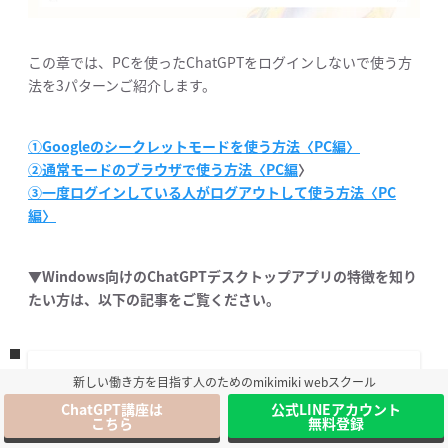
この章では、PCを使ったChatGPTをログインしないで使う方
法を3パターンご紹介します。
①Googleのシークレットモードを使う方法〈PC編〉
②通常モードのブラウザで使う方法〈PC編
〉
③一度ログインしている人がログアウトして使う方法〈PC
編〉
▼Windows向けのChatGPTデスクトップアプリの特徴を知り
たい方は、以下の記事をご覧ください。
【Windows向け】ChatGPTデス
新しい働き方を目指す人のためのmikimiki webスクール
クトップアプリの特徴とインス
ChatGPT講座は
公式LINEアカウント
トール方法を徹底解説！
こちら
無料登録
mikimiki webスクール