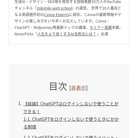
生成AI・デザイン・SNS等を発信する登録者数30万人のYouTube
チャンネル「
mikimiki web school
」の運営。 世界で26人番目と
なる英語圏外初の
Canva Experts
に就任。 Canvaの最新情報やデ
ザインの楽しみ方をいち早くお伝えしています。Canva・
ChatGPT・Midjourney等最新テックの講演、
セミナー実績
多数。
NewsPicks「
人生をより良くするAI活用法とは？
」出演
目次
[
非表示
]
1
【結論】ChatGPTはログインしないで使うことが
できる！
1-1
ChatGPTをログインしないで使うときにかか
る制限
1-2
ChatGPTをログインしないで使うメリット・