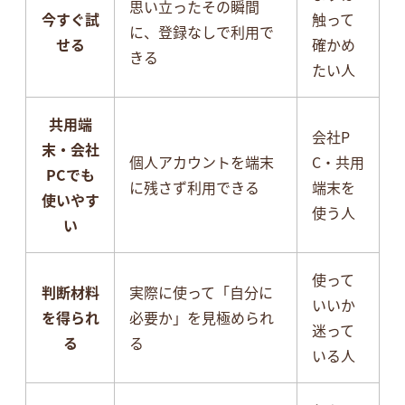
思い立ったその瞬間
今すぐ試
触って
に、登録なしで利用で
せる
確かめ
きる
たい人
共用端
会社P
末・会社
個人アカウントを端末
C・共用
PCでも
に残さず利用できる
端末を
使いやす
使う人
い
使って
判断材料
実際に使って「自分に
いいか
を得られ
必要か」を見極められ
迷って
る
る
いる人