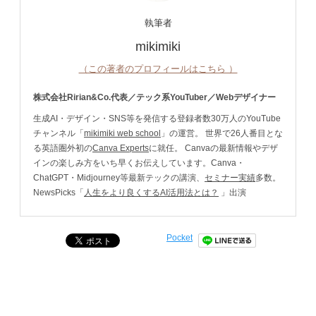
執筆者
mikimiki
（この著者のプロフィールはこちら ）
株式会社Ririan&Co.代表／テック系YouTuber／Webデザイナー
生成AI・デザイン・SNS等を発信する登録者数30万人のYouTube
チャンネル「
mikimiki web school
」の運営。 世界で26人番目とな
る英語圏外初の
Canva Experts
に就任。 Canvaの最新情報やデザ
インの楽しみ方をいち早くお伝えしています。Canva・
ChatGPT・Midjourney等最新テックの講演、
セミナー実績
多数。
NewsPicks「
人生をより良くするAI活用法とは？
」出演
Pocket