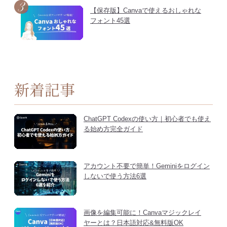
【保存版】Canvaで使えるおしゃれな
フォント45選
新着記事
ChatGPT Codexの使い方｜初心者でも使え
る始め方完全ガイド
アカウント不要で簡単！Geminiをログイン
しないで使う方法6選
画像を編集可能に！Canvaマジックレイ
ヤーとは？日本語対応&無料版OK