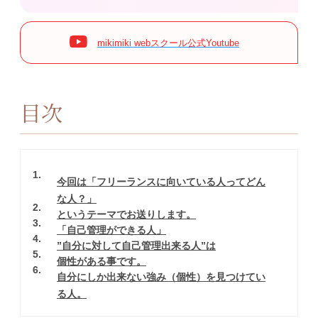
mikimiki webスクール公式Youtube
目次
1
今回は「フリーランスに向いている人ってどん
な人？」
2
というテーマでお送りします。
3
「自己管理ができる人」
4
”自分に対して自己管理出来る人”は
5
個性がある事です。
6
自分にしか出来ない強み（個性）を見つけてい
る人。