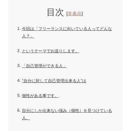
目次
[
非表示
]
1
今回は「フリーランスに向いている人ってどんな
人？」
2
というテーマでお送りします。
3
「自己管理ができる人」
4
”自分に対して自己管理出来る人”は
5
個性がある事です。
6
自分にしか出来ない強み（個性）を見つけている
人。