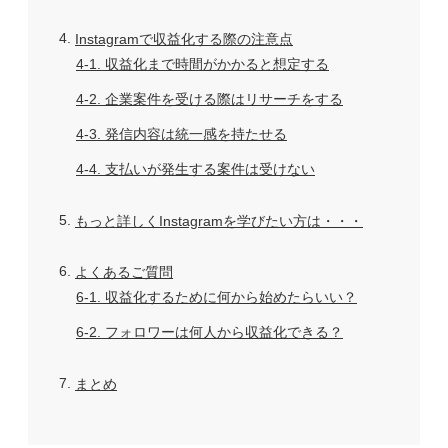
4
Instagramで収益化する際の注意点
4-1
収益化まで時間がかかると想定する
4-2
企業案件を受ける際はリサーチをする
4-3
発信内容は統一感を持たせる
4-4
支払いが発生する案件は受けない
5
もっと詳しくInstagramを学びたい方は・・・
6
よくあるご質問
6-1
収益化するために何から始めたらいい？
6-2
フォロワーは何人から収益化できる？
7
まとめ