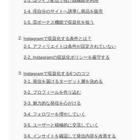
1-3
③ライブ配信で投げ銭機能を利用
1-4
④自分のサイトへ誘導し商品を販売
1-5
⑤ボーナス機能で収益化を狙う
2
Instagramで収益化する条件とは？
2-1
アフィリエイトは条件が設定されていない
2-2
Instagramの収益化ポリシーを厳守する
3
Instagramで収益化する6つのコツ
3-1
発信を届けるターゲット層を決める
3-2
プロフィールを作り込む
3-3
魅力的な発信を心がける
3-4
フォロワーを増やしていく
3-5
ユーザーと積極的に交流していく
3-6
インサイトを確認して発信内容を改善する