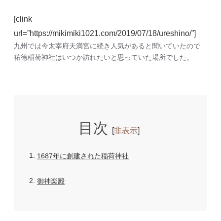
[clink
url=”https://mikimiki1021.com/2019/07/18/ureshino/”]
九州では今太宰府天満宮に続き人気があると聞いていたので
祐徳稲荷神社はいつか訪れたいと思っていた場所でした。
目次
[
非表示
]
1
1687年に創建された稲荷神社
2
御神楽殿