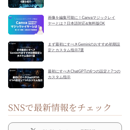
画像を編集可能に！Canvaマジックレイ
ヤーとは？日本語対応&無料版OK
まず最初にすべきGeminiのおすすめ初期設
定とカスタム指示7選
最初にすべきChatGPTの6つの設定と7つの
カスタム指示
SNSで最新情報をチェック