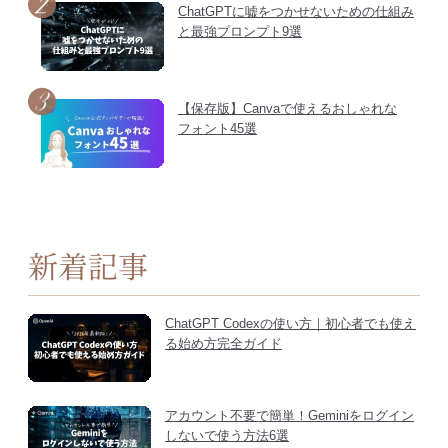
ChatGPTに嘘をつかせないための仕組み
と最強プロンプト9選
【保存版】Canvaで使えるおしゃれな
フォント45選
新着記事
ChatGPT Codexの使い方｜初心者でも使え
る始め方完全ガイド
アカウント不要で簡単！Geminiをログイン
しないで使う方法6選