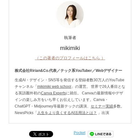
執筆者
mikimiki
（この著者のプロフィールはこちら ）
株式会社Ririan&Co.代表／テック系YouTuber／Webデザイナー
生成AI・デザイン・SNS等を発信する登録者数30万人のYouTube
チャンネル「
mikimiki web school
」の運営。 世界で26人番目とな
る英語圏外初の
Canva Experts
に就任。 Canvaの最新情報やデザ
インの楽しみ方をいち早くお伝えしています。Canva・
ChatGPT・Midjourney等最新テックの講演、
セミナー実績
多数。
NewsPicks「
人生をより良くするAI活用法とは？
」出演
Pocket