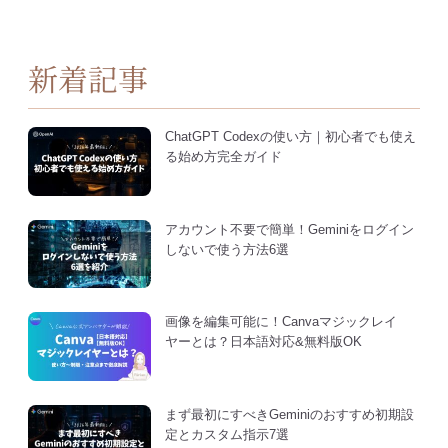
新着記事
ChatGPT Codexの使い方｜初心者でも使え
る始め方完全ガイド
アカウント不要で簡単！Geminiをログイン
しないで使う方法6選
画像を編集可能に！Canvaマジックレイ
ヤーとは？日本語対応&無料版OK
まず最初にすべきGeminiのおすすめ初期設
定とカスタム指示7選