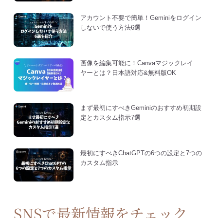
アカウント不要で簡単！Geminiをログイン
しないで使う方法6選
画像を編集可能に！Canvaマジックレイ
ヤーとは？日本語対応&無料版OK
まず最初にすべきGeminiのおすすめ初期設
定とカスタム指示7選
最初にすべきChatGPTの6つの設定と7つの
カスタム指示
SNSで最新情報をチェック