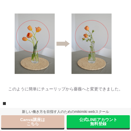
このように簡単にチューリップから薔薇へと変更できました。
新しい働き方を目指す人のためのmikimiki webスクール
②写真に素材を追加する方法
Canva講座は
公式LINEアカウント
こちら
無料登録