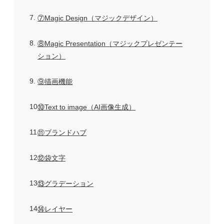
7
⑦Magic Design（マジックデザイン）
8
⑧Magic Presentation（マジックプレゼンテー
ション）
9
⑨描画機能
10
⑩Text to image（AI画像生成）
11
⑪ブランドハブ
12
⑫袋文字
13
⑬グラデーション
14
⑭レイヤー