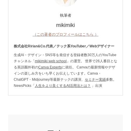
執筆者
mikimiki
（この著者のプロフィールはこちら ）
株式会社Ririan&Co.代表／テック系YouTuber／Webデザイナー
生成AI・デザイン・SNS等を発信する登録者数30万人のYouTube
チャンネル「
mikimiki web school
」の運営。 世界で26人番目とな
る英語圏外初の
Canva Experts
に就任。 Canvaの最新情報やデザ
インの楽しみ方をいち早くお伝えしています。Canva・
ChatGPT・Midjourney等最新テックの講演、
セミナー実績
多数。
NewsPicks「
人生をより良くするAI活用法とは？
」出演