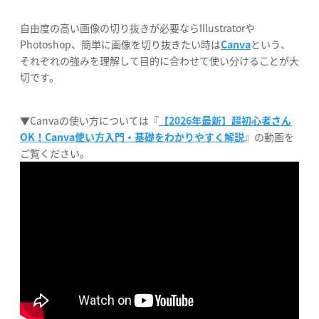
自由度の高い画像の切り抜きが必要ならIllustratorや
Photoshop、簡単に画像を切り抜きたい時は
Canva
という、
それぞれの強みを理解して目的に合わせて使い分けることが大
切です。
▼Canvaの使い方については『
【2026年最新】超初心者さん
OK！Canva使い方入門・基礎をわかりやすく解説
』の動画を
ご覧ください。