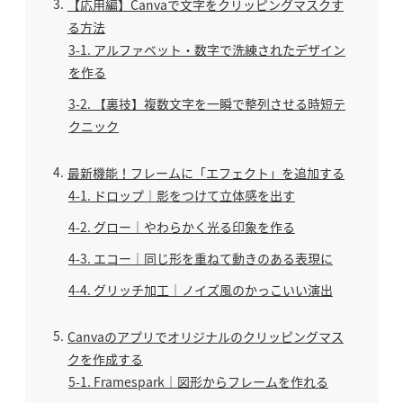
3
【応用編】Canvaで文字をクリッピングマスクす
る方法
3-1
アルファベット・数字で洗練されたデザイン
を作る
3-2
【裏技】複数文字を一瞬で整列させる時短テ
クニック
4
最新機能！フレームに「エフェクト」を追加する
4-1
ドロップ｜影をつけて立体感を出す
4-2
グロー｜やわらかく光る印象を作る
4-3
エコー｜同じ形を重ねて動きのある表現に
4-4
グリッチ加工｜ノイズ風のかっこいい演出
5
Canvaのアプリでオリジナルのクリッピングマス
クを作成する
5-1
Framespark｜図形からフレームを作れる