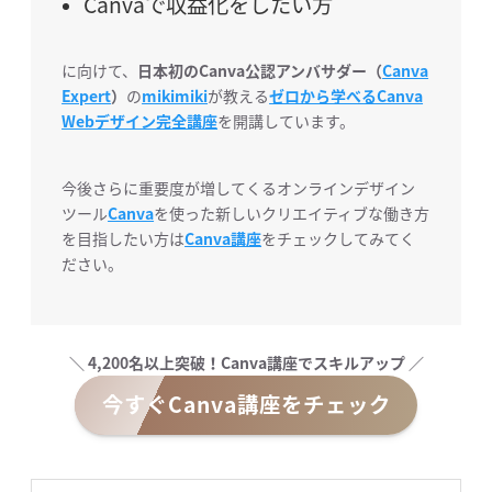
Canvaで収益化をしたい方
に向けて、
日本初のCanva公認アンバサダー（
Canva
Expert
）
の
mikimiki
が教える
ゼロから学べるCanva
Webデザイン完全講座
を開講しています。
今後さらに重要度が増してくるオンラインデザイン
ツール
Canva
を使った新しいクリエイティブな働き方
を目指したい方は
Canva講座
をチェックしてみてく
ださい。
＼ 4,200名以上突破！Canva講座でスキルアップ ／
今すぐCanva講座をチェック