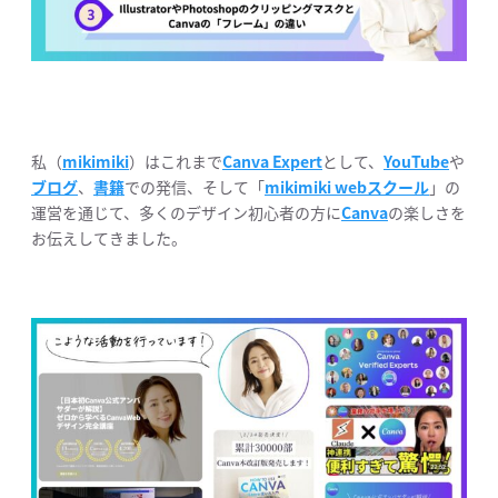
私（
mikimiki
）はこれまで
Canva Expert
として、
YouTube
や
ブログ
、
書籍
での発信、そして「
mikimiki webスクール
」の
運営を通じて、多くのデザイン初心者の方に
Canva
の楽しさを
お伝えしてきました。