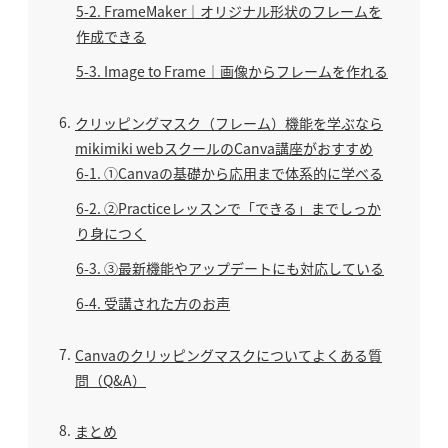
5-2
FrameMaker｜オリジナル形状のフレームを
作成できる
5-3
Image to Frame｜画像からフレームを作れる
6
クリッピングマスク（フレーム）機能を学ぶなら
mikimiki webスクールのCanva講座がおすすめ
6-1
①Canvaの基礎から応用まで体系的に学べる
6-2
②Practiceレッスンで「できる」までしっか
り身につく
6-3
③最新機能やアップデートにも対応している
6-4
受講された方のお声
7
Canvaのクリッピングマスクについてよくある質
問（Q&A）
8
まとめ