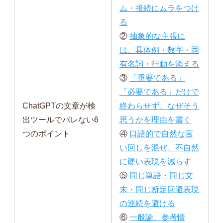
ム・接続にムラをつけ
る
②
抽象的な主張に
は、具体例・数字・固
有名詞・行動を添える
③
「重要である」
「必要である」だけで
ChatGPTの文章が検
終わらせず、なぜそう
出ツールでバレない6
思うかを理由を書く
つのポイント
④
口語的で自然な言
い回しを混ぜ、不自然
に硬い表現を減らす
⑤
同じ単語・同じ文
末・同じ断定回避表現
の連続を避ける
⑥
一般論、参考情