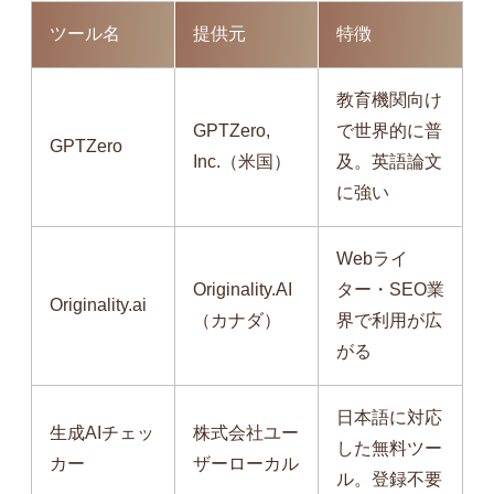
ツール名
提供元
特徴
教育機関向け
GPTZero,
で世界的に普
GPTZero
Inc.（米国）
及。英語論文
に強い
Webライ
Originality.AI
ター・SEO業
Originality.ai
（カナダ）
界で利用が広
がる
日本語に対応
生成AIチェッ
株式会社ユー
した無料ツー
カー
ザーローカル
ル。登録不要