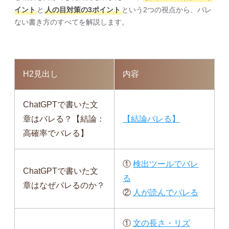
イント
と
人の目対策の3ポイント
という2つの視点から、バレ
ない書き方のすべてを解説します。
H2見出し
内容
ChatGPTで書いた文
章はバレる？【結論：
【結論バレる】
高確率でバレる】
①
検出ツールでバレ
ChatGPTで書いた文
る
章はなぜバレるのか？
②
人が読んでバレる
①
文の長さ・リズ