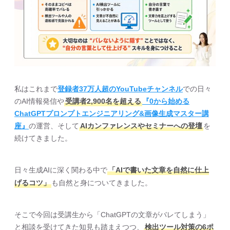
私はこれまで
登録者37万人超のYouTubeチャンネル
での日々
のAI情報発信や
受講者2,900名を超える
『0から始める
ChatGPTプロンプトエンジニアリング&画像生成マスター講
座』
の運営、そして
AIカンファレンスやセミナーへの登壇
を
続けてきました。
日々生成AIに深く関わる中で
「AIで書いた文章を自然に仕上
げるコツ」
も自然と身についてきました。
そこで今回は受講生から「ChatGPTの文章がバレてしまう」
と相談を受けてきた知見も踏まえつつ、
検出ツール対策の6ポ