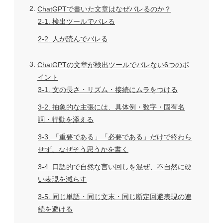
2
ChatGPTで書いた文章はなぜバレるのか？
2-1
検出ツールでバレる
2-2
人が読んでバレる
3
ChatGPTの文章が検出ツールでバレない6つのポ
イント
3-1
文の長さ・リズム・接続にムラをつける
3-2
抽象的な主張には、具体例・数字・固有名
詞・行動を添える
3-3
「重要である」「必要である」だけで終わら
せず、なぜそう思うかを書く
3-4
口語的で自然な言い回しを混ぜ、不自然に硬
い表現を減らす
3-5
同じ単語・同じ文末・同じ断定回避表現の連
続を避ける