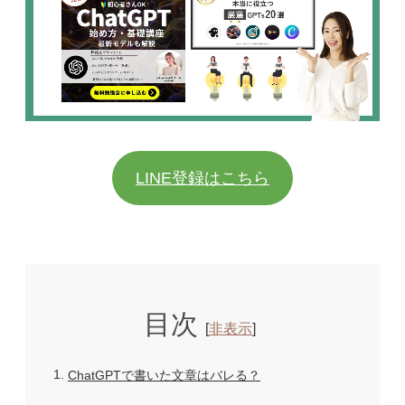
LINE登録はこちら
目次
[
非表示
]
1
ChatGPTで書いた文章はバレる？