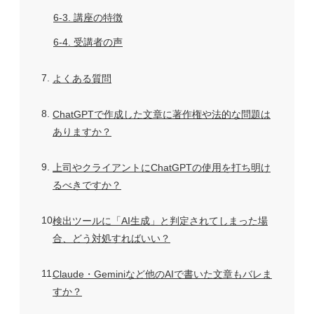
6-3
講座の特徴
6-4
受講者の声
7
よくある質問
8
ChatGPTで作成した文章に著作権や法的な問題は
ありますか？
9
上司やクライアントにChatGPTの使用を打ち明け
るべきですか？
10
検出ツールに「AI生成」と判定されてしまった場
合、どう対処すればいい？
11
Claude・Geminiなど他のAIで書いた文章もバレま
すか？