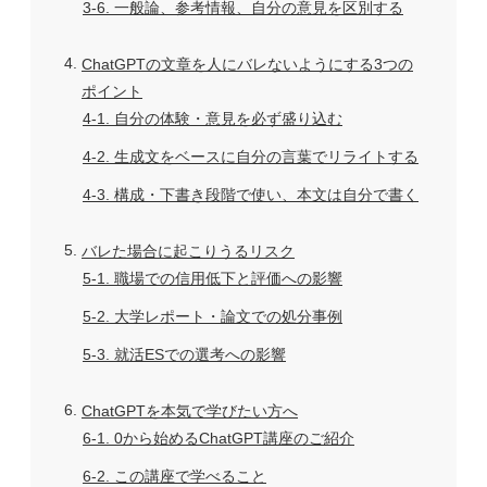
3-6
一般論、参考情報、自分の意見を区別する
4
ChatGPTの文章を人にバレないようにする3つの
ポイント
4-1
自分の体験・意見を必ず盛り込む
4-2
生成文をベースに自分の言葉でリライトする
4-3
構成・下書き段階で使い、本文は自分で書く
5
バレた場合に起こりうるリスク
5-1
職場での信用低下と評価への影響
5-2
大学レポート・論文での処分事例
5-3
就活ESでの選考への影響
6
ChatGPTを本気で学びたい方へ
6-1
0から始めるChatGPT講座のご紹介
6-2
この講座で学べること