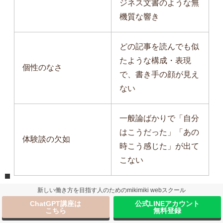
ジネス文書のような無
機質な響き
どの記事を読んでも似
たような構成・表現
個性のなさ
で、書き手の顔が見え
ない
一般論ばかりで「自分
はこうだった」「あの
体験談の欠如
時こう感じた」が出て
こない
新しい働き方を目指す人のためのmikimiki webスクール
ChatGPT講座は
公式LINEアカウント
こちら
無料登録
たとえば「ChatGPTは業務効率化に有効です。導入すること
で作業時間を大幅に削減できます」という文章。