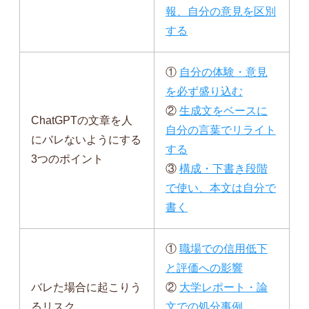
報、自分の意見を区別
する
①
自分の体験・意見
を必ず盛り込む
②
生成文をベースに
ChatGPTの文章を人
自分の言葉でリライト
にバレないようにする
する
3つのポイント
③
構成・下書き段階
で使い、本文は自分で
書く
①
職場での信用低下
と評価への影響
バレた場合に起こりう
②
大学レポート・論
るリスク
文での処分事例