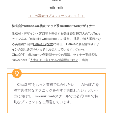
mikimiki
（この著者のプロフィールはこちら ）
株式会社Ririan&Co.代表/
テック系YouTuber/Webデザイナー
生成AI・デザイン・SNS等を発信する登録者数30万人のYouTube
チャンネル「
mikimiki web school
」の運営。 世界で26人番目とな
る英語圏外初の
Canva Experts
に就任。 Canvaの最新情報やデザ
インの楽しみ方をいち早くお伝えしています。Canva・
ChatGPT・Midjourney等最新テックの講演、
セミナー実績
多数。
NewsPicks「
人生をより良くするAI活用法とは？
」出演
「ChatGPTをもっと業務で活かしたい」「AIっぽさを
消す具体的なテクニックを今すぐ実践したい」という
方に向けて、mikimiki webスクールでは公式LINEで特
別なプレゼントをご用意しています。