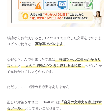
結論からお伝えすると、ChatGPTで生成した文章をそのまま
コピペで使うと、
高確率でバレます
。
なぜなら、AIで生成した文章は
「検出ツールに引っかかるリ
スク」
と
「人の目で読んだときに感じる違和感」
のどちらか
で見抜かれてしまうからです。
ただし、ここで諦める必要はありません。
正しい対策をすれば、ChatGPTは
「自分の文章力を底上げす
るツール」
として使いこなせます。