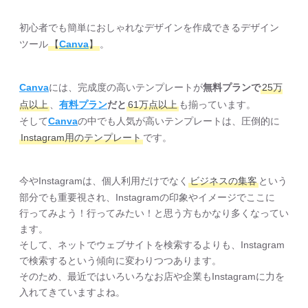
初心者でも簡単におしゃれなデザインを作成できるデザイン
ツール
【
Canva
】
。
Canva
には、完成度の高いテンプレートが
無料プランで
25万
点以上
、
有料プラン
だと
61万点以上
も揃っています。
そして
Canva
の中でも人気が高いテンプレートは、圧倒的に
Instagram用のテンプレート
です。
今やInstagramは、個人利用だけでなく
ビジネスの集客
という
部分でも重要視され、Instagramの印象やイメージでここに
行ってみよう！行ってみたい！と思う方もかなり多くなってい
ます。
そして、ネットでウェブサイトを検索するよりも、Instagram
で検索するという傾向に変わりつつあります。
そのため、最近ではいろいろなお店や企業もInstagramに力を
入れてきていますよね。