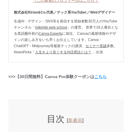
（この著者のプロフィールはこちら ）
株式会社Ririan&Co.代表／テック系YouTuber／Webデザイナー
生成AI・デザイン・SNS等を発信する登録者数30万人のYouTube
チャンネル「
mikimiki web school
」の運営。 世界で26人番目とな
る英語圏外初の
Canva Experts
に就任。 Canvaの最新情報やデザ
インの楽しみ方をいち早くお伝えしています。Canva・
ChatGPT・Midjourney等最新テックの講演、
セミナー実績
多数。
NewsPicks「
人生をより良くするAI活用法とは？
」出演
>>>【30日間無料】Canva Pro体験クーポンは
こちら
目次
[
非表示
]