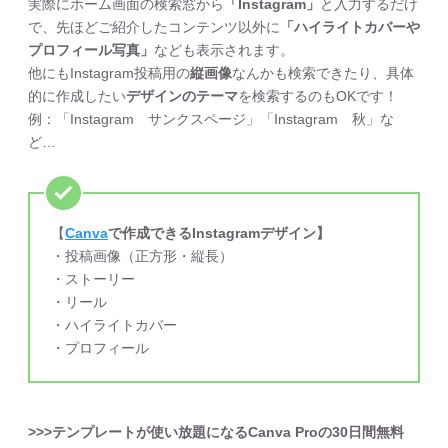
実際にホーム画面の検索窓から
「Instagram」
と入力するだけ
で、先ほどご紹介したコンテンツ以外に
「ハイライトカバーや
プロフィール写真」
なども表示されます。
他にもInstagram投稿用の
縦画像
なんかも検索できたり、具体
的に作成したい
デザインのテーマ
を検索するのもOKです！
例：「Instagram サンクスページ」「Instagram 秋」な
ど…
【
Canva
で作成できるInstagramデザイン】
・投稿画像（正方形・縦長）
・ストーリー
・リール
・ハイライトカバー
・プロフィール
>>>テンプレートが使い放題になるCanva Proの30日間無料