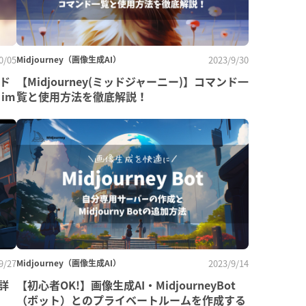
0/05
Midjourney（画像生成AI）
2023/9/30
ッド
【Midjourney(ミッドジャーニー)】コマンド一
im
覧と使用方法を徹底解説！
9/27
Midjourney（画像生成AI）
2023/9/14
詳
【初心者OK!】画像生成AI・MidjourneyBot
（ボット）とのプライベートルームを作成する