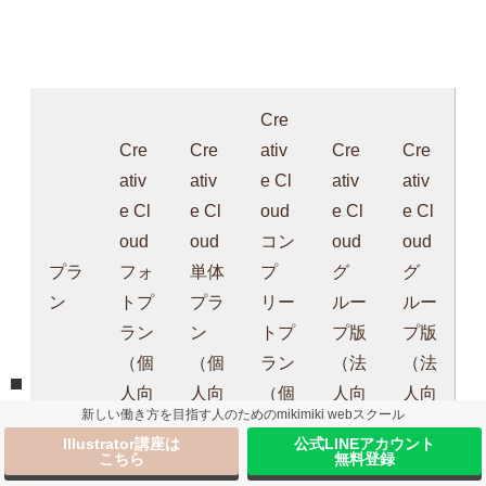
Cre
Cre
Cre
ativ
Cre
Cre
ativ
ativ
e Cl
ativ
ativ
e Cl
e Cl
oud
e Cl
e Cl
oud
oud
コン
oud
oud
プラ
フォ
単体
プ
グ
グ
ン
トプ
プラ
リー
ルー
ルー
ラン
ン
トプ
プ版
プ版
（個
（個
ラン
（法
（法
人向
人向
（個
人向
人向
新しい働き方を目指す人のためのmikimiki webスクール
け）
け）
人向
け）
け）
Illustrator講座は
公式LINEアカウント
け）
こちら
無料登録