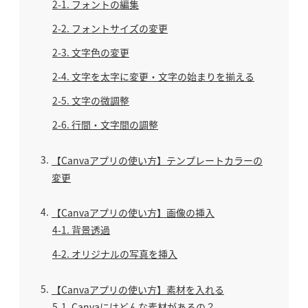
2-1
フォントの編集
2-2
フォントサイズの変更
2-3
文字色の変更
2-4
文字を太字に変更・文字の始まりを揃える
2-5
文字の微調整
2-6
行間・文字間の調整
3
【Canvaアプリの使い方】テンプレートカラーの
変更
4
【Canvaアプリの使い方】画像の挿入
4-1
背景透過
4-2
オリジナルの写真を挿入
5
【Canvaアプリの使い方】素材を入れる
5-1
Canvaにはどんな素材があるの？