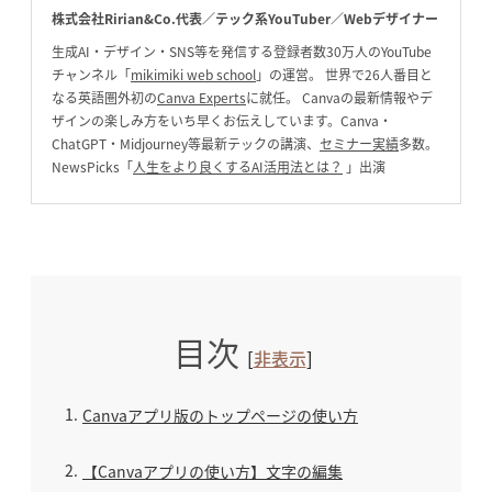
株式会社Ririan&Co.代表／テック系YouTuber／Webデザイナー
生成AI・デザイン・SNS等を発信する登録者数30万人のYouTube
チャンネル「
mikimiki web school
」の運営。 世界で26人番目と
なる英語圏外初の
Canva Experts
に就任。 Canvaの最新情報やデ
ザインの楽しみ方をいち早くお伝えしています。Canva・
ChatGPT・Midjourney等最新テックの講演、
セミナー実績
多数。
NewsPicks「
人生をより良くするAI活用法とは？
」出演
目次
[
非表示
]
1
Canvaアプリ版のトップページの使い方
2
【Canvaアプリの使い方】文字の編集