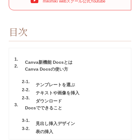
mikimiki webスクール公式Youtube
目次
1
Canva新機能 Docsとは
2
Canva Docsの使い方
2-1
テンプレートを選ぶ
2-2
テキストや画像を挿入
2-3
ダウンロード
3
Docsでできること
3-1
見出し挿入デザイン
3-2
表の挿入
3-3
文章中の文字を大きくする