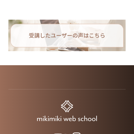
3-4
チェックリスト
3-5
作成したCanvaデザインの挿入
3-6
インサイトの確認
3-7
タイマーの表示
3-8
プレゼン資料に変更
4
まとめ