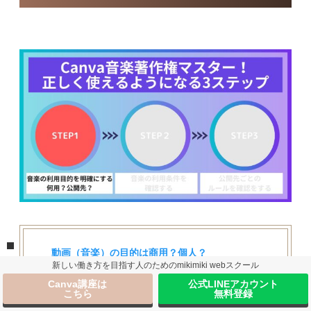
動画（音楽）の目的は商用？個人？
新しい働き方を目指す人のためのmikimiki webスクール
・
商用の場合
Canva講座は
公式LINEアカウント
・個人用の場合
こちら
無料登録
公開先を確認する