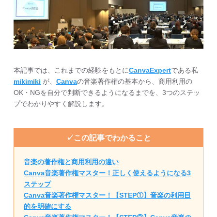
本記事では、これまでの経験をもとに
CanvaExpert
である私
mikimiki
が、
Canva
の音楽著作権の基本から、商用利用の
OK・NGを自分で判断できるようになるまでを、3つのステッ
プでわかりやすく解説します。
✓この記事でわかること
音楽の著作権と商用利用の違い
Canva音楽著作権マスター！正しく使えるようになる3
ステップ
Canva音楽著作権マスター！【STEP①】音楽の利用目
的を明確にする