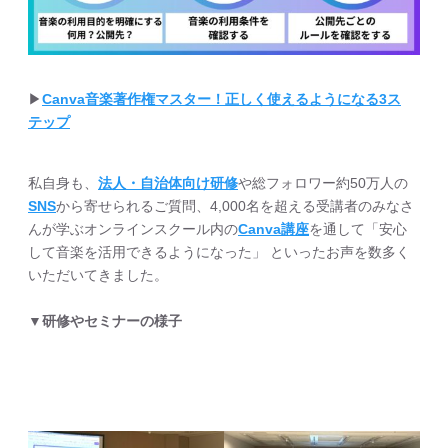
▶︎
Canva音楽著作権マスター！正しく使えるようになる3ス
テップ
私自身も、
法人・自治体向け研修
や総フォロワー約50万人の
SNS
から寄せられるご質問、4,000名を超える受講者のみなさ
んが学ぶオンラインスクール内の
Canva講座
を通して「安心
して音楽を活用できるようになった」 といったお声を数多く
いただいてきました。
▼研修やセミナーの様子