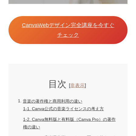
CanvaWebデザイン完全講座を今すぐ
チェック
目次
[
非表示
]
1
音楽の著作権と商用利用の違い
1-1
Canva公式の音楽ライセンスの考え方
1-2
Canva無料版と有料版（Canva Pro）の著作
権の違い