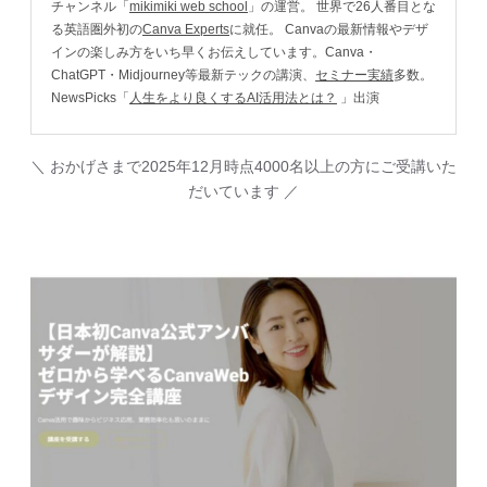
チャンネル「
mikimiki web school
」の運営。 世界で26人番目とな
る英語圏外初の
Canva Experts
に就任。 Canvaの最新情報やデザ
インの楽しみ方をいち早くお伝えしています。Canva・
ChatGPT・Midjourney等最新テックの講演、
セミナー実績
多数。
NewsPicks「
人生をより良くするAI活用法とは？
」出演
＼ おかげさまで2025年12月時点4000名以上の方にご受講いた
だいています ／