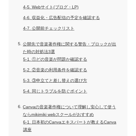
4-5
Webサイト(ブログ・LP)
4-6
収益化・広告配信の予定を確認する
4-7
公開前チェックリスト
5
公開先で音楽著作権に関する警告・ブロックが出
た時の対処法3選
5-1
①どの音楽が問題か確認する
5-2
②音楽の利用条件を確認する
5-3
③申立てと差し替えの選び方
5-4
同じトラブルを防ぐポイント
6
Canvaの音楽著作権について理解し安心して使う
ならmikimiki webスクールがおすすめ
6-1
日本初のCanvaエキスパートが教えるCanva
講座