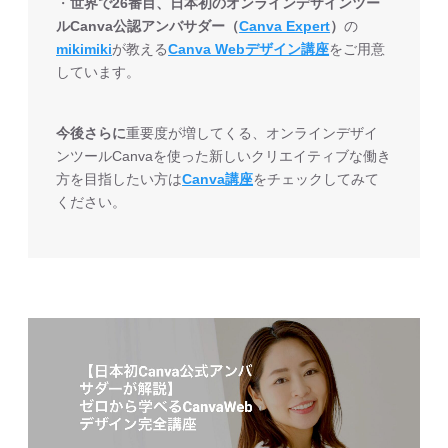
・
世界で26番目、日本初のオンラインデザインツー
ルCanva公認アンバサダー（
Canva Expert
）
の
mikimiki
が教える
Canva Webデザイン講座
をご用意
しています。
今後さらに
重要度が増してくる、オンラインデザイ
ンツールCanvaを使った新しいクリエイティブな働き
方を目指したい方は
Canva講座
をチェックしてみて
ください。