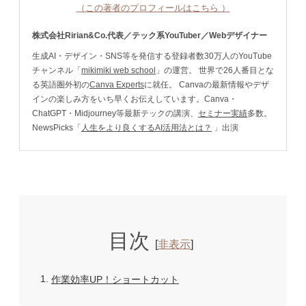
（この著者のプロフィールはこちら ）
株式会社Ririan&Co.代表／テック系YouTuber／Webデザイナー
生成AI・デザイン・SNS等を発信する登録者数30万人のYouTube
チャンネル「
mikimiki web school
」の運営。 世界で26人番目とな
る英語圏外初の
Canva Experts
に就任。 Canvaの最新情報やデザ
インの楽しみ方をいち早くお伝えしています。Canva・
ChatGPT・Midjourney等最新テックの講演、
セミナー実績
多数。
NewsPicks「
人生をより良くするAI活用法とは？
」出演
目次
[
非表示
]
1
作業効率UP！ショートカット