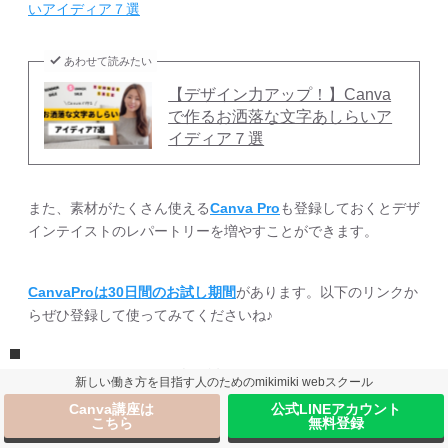
いアイディア７選
あわせて読みたい
【デザイン力アップ！】Canva
で作るお洒落な文字あしらいア
イディア７選
また、素材がたくさん使える
Canva Pro
も登録しておくとデザ
インテイストのレパートリーを増やすことができます。
CanvaProは30日間のお試し期間
があります。以下のリンクか
らぜひ登録して使ってみてくださいね♪
>>>Canva Pro30日間無料お試しクーポンは
こちら
新しい働き方を目指す人のためのmikimiki webスクール
Canva講座は
公式LINEアカウント
こちら
無料登録
＼CanvaProの30日間無料体験は
こちら
から！／